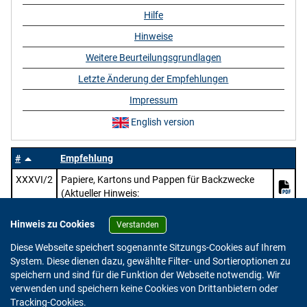
Hilfe
Hinweise
Weitere Beurteilungsgrundlagen
Letzte Änderung der Empfehlungen
Impressum
English version
#
Empfehlung
XXXVI/2
Papiere, Kartons und Pappen für Backzwecke
(Aktueller Hinweis:
https://www.bfr.bund.de/mitteilung/oeffentliche
-konsultation-pruefung-des-entwurfs-zur-
Hinweis zu Cookies
Verstanden
ueberarbeitung-der-bfr-empfehlungen-zu-papier-
Diese Webseite speichert sogenannte Sitzungs-Cookies auf Ihrem
karton-und-pappe-im-lebensmittelkontakt/)
System. Diese dienen dazu, gewählte Filter- und Sortieroptionen zu
speichern und sind für die Funktion der Webseite notwendig. Wir
verwenden und speichern keine Cookies von Drittanbietern oder
Version: 2.0.4
Tracking-Cookies.