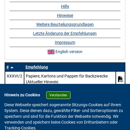
Hilfe
Hinweise
Weitere Beurteilungsgrundlagen
Letzte Änderung der Empfehlungen
Impressum
English version
#
Empfehlung
XXXVI/2
Papiere, Kartons und Pappen für Backzwecke
(Aktueller Hinweis:
https://www.bfr.bund.de/mitteilung/oeffentliche
-konsultation-pruefung-des-entwurfs-zur-
Hinweis zu Cookies
Verstanden
ueberarbeitung-der-bfr-empfehlungen-zu-papier-
Diese Webseite speichert sogenannte Sitzungs-Cookies auf Ihrem
karton-und-pappe-im-lebensmittelkontakt/)
System. Diese dienen dazu, gewählte Filter- und Sortieroptionen zu
speichern und sind für die Funktion der Webseite notwendig. Wir
verwenden und speichern keine Cookies von Drittanbietern oder
Version: 2.0.4
Tracking-Cookies.