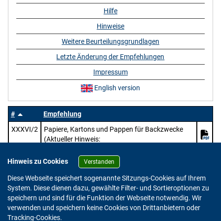
Hilfe
Hinweise
Weitere Beurteilungsgrundlagen
Letzte Änderung der Empfehlungen
Impressum
English version
#
Empfehlung
XXXVI/2
Papiere, Kartons und Pappen für Backzwecke
(Aktueller Hinweis:
https://www.bfr.bund.de/mitteilung/oeffentliche
-konsultation-pruefung-des-entwurfs-zur-
Hinweis zu Cookies
Verstanden
ueberarbeitung-der-bfr-empfehlungen-zu-papier-
Diese Webseite speichert sogenannte Sitzungs-Cookies auf Ihrem
karton-und-pappe-im-lebensmittelkontakt/)
System. Diese dienen dazu, gewählte Filter- und Sortieroptionen zu
speichern und sind für die Funktion der Webseite notwendig. Wir
verwenden und speichern keine Cookies von Drittanbietern oder
Version: 2.0.4
Tracking-Cookies.