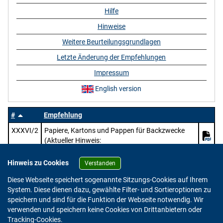
Hilfe
Hinweise
Weitere Beurteilungsgrundlagen
Letzte Änderung der Empfehlungen
Impressum
English version
#
Empfehlung
XXXVI/2
Papiere, Kartons und Pappen für Backzwecke
(Aktueller Hinweis:
https://www.bfr.bund.de/mitteilung/oeffentliche
-konsultation-pruefung-des-entwurfs-zur-
Hinweis zu Cookies
Verstanden
ueberarbeitung-der-bfr-empfehlungen-zu-papier-
Diese Webseite speichert sogenannte Sitzungs-Cookies auf Ihrem
karton-und-pappe-im-lebensmittelkontakt/)
System. Diese dienen dazu, gewählte Filter- und Sortieroptionen zu
speichern und sind für die Funktion der Webseite notwendig. Wir
verwenden und speichern keine Cookies von Drittanbietern oder
Version: 2.0.4
Tracking-Cookies.