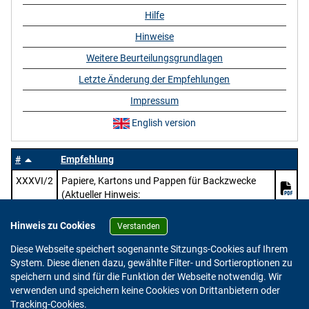
Hilfe
Hinweise
Weitere Beurteilungsgrundlagen
Letzte Änderung der Empfehlungen
Impressum
English version
#
Empfehlung
XXXVI/2
Papiere, Kartons und Pappen für Backzwecke
(Aktueller Hinweis:
https://www.bfr.bund.de/mitteilung/oeffentliche
-konsultation-pruefung-des-entwurfs-zur-
Hinweis zu Cookies
Verstanden
ueberarbeitung-der-bfr-empfehlungen-zu-papier-
Diese Webseite speichert sogenannte Sitzungs-Cookies auf Ihrem
karton-und-pappe-im-lebensmittelkontakt/)
System. Diese dienen dazu, gewählte Filter- und Sortieroptionen zu
speichern und sind für die Funktion der Webseite notwendig. Wir
verwenden und speichern keine Cookies von Drittanbietern oder
Version: 2.0.4
Tracking-Cookies.