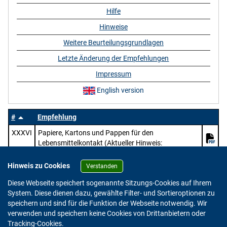
Hilfe
Hinweise
Weitere Beurteilungsgrundlagen
Letzte Änderung der Empfehlungen
Impressum
English version
#
Empfehlung
XXXVI
Papiere, Kartons und Pappen für den
Lebensmittelkontakt (Aktueller Hinweis:
https://www.bfr.bund.de/mitteilung/oeffentliche-
konsultation-pruefung-des-entwurfs-zur-
Hinweis zu Cookies
Verstanden
ueberarbeitung-der-bfr-empfehlungen-zu-papier-
Diese Webseite speichert sogenannte Sitzungs-Cookies auf Ihrem
karton-und-pappe-im-lebensmittelkontakt/)
System. Diese dienen dazu, gewählte Filter- und Sortieroptionen zu
speichern und sind für die Funktion der Webseite notwendig. Wir
verwenden und speichern keine Cookies von Drittanbietern oder
Version: 2.0.4
Tracking-Cookies.