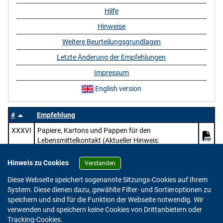
Hilfe
Hinweise
Weitere Beurteilungsgrundlagen
Letzte Änderung der Empfehlungen
Impressum
English version
#
Empfehlung
XXXVI
Papiere, Kartons und Pappen für den
Lebensmittelkontakt (Aktueller Hinweis:
https://www.bfr.bund.de/mitteilung/oeffentliche-
konsultation-pruefung-des-entwurfs-zur-
Hinweis zu Cookies
Verstanden
ueberarbeitung-der-bfr-empfehlungen-zu-papier-
Diese Webseite speichert sogenannte Sitzungs-Cookies auf Ihrem
karton-und-pappe-im-lebensmittelkontakt/)
System. Diese dienen dazu, gewählte Filter- und Sortieroptionen zu
speichern und sind für die Funktion der Webseite notwendig. Wir
verwenden und speichern keine Cookies von Drittanbietern oder
Version: 2.0.4
Tracking-Cookies.