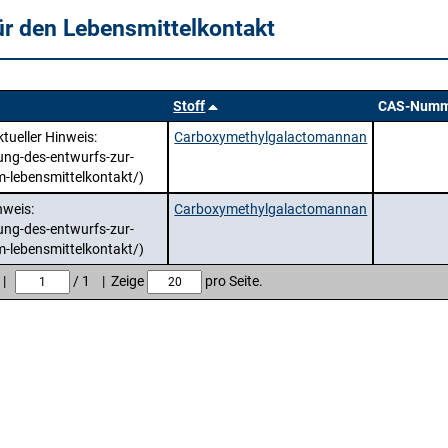
ür den Lebensmittelkontakt
Stoff
CAS-Numm
tueller Hinweis:
Carboxymethylgalactomannan
ung-des-entwurfs-zur-
m-lebensmittelkontakt/)
nweis:
Carboxymethylgalactomannan
ung-des-entwurfs-zur-
m-lebensmittelkontakt/)
e |
/ 1 | Zeige
pro Seite.