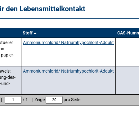
ür den Lebensmittelkontakt
Stoff
CAS-Numm
tueller
Ammoniumchlorid/ Natriumhypochlorit-Addukt
on-
-papier-
nweis:
Ammoniumchlorid/ Natriumhypochlorit-Addukt
ung-des-
-und-
e |
/ 1 | Zeige
pro Seite.