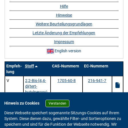
Hilfe
Hinweise
Weitere Beurteilungsgrundlagen
Letzte Änderung der Empfehlungen
Impressum
English version
Empfeh-
Stoff
CAS-Nummern
EC-Nummern
lung
V
2,2-Bis-[4,4-
1705-60-8
216-941-7
di(tert-
butylperoxy)
cyclohexyl]pr
Hinweis zu Cookies
opan
Verstanden
1 Stoffe |
/ 1 | Zeige
pro Seite.
Diese Webseite speichert sogenannte Sitzungs-Cookies auf Ihrem
System. Diese dienen dazu, gewählte Filter- und Sortieroptionen zu
speichern und sind für die Funktion der Webseite notwendig. Wir