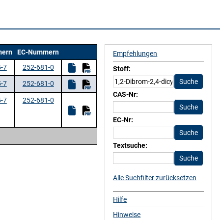
ern
EC-Nummern
Empfehlungen
-7
252-681-0
Stoff:
-7
252-681-0
CAS-Nr:
-7
252-681-0
EC-Nr:
Textsuche:
Alle Suchfilter zurücksetzen
Hilfe
Hinweise