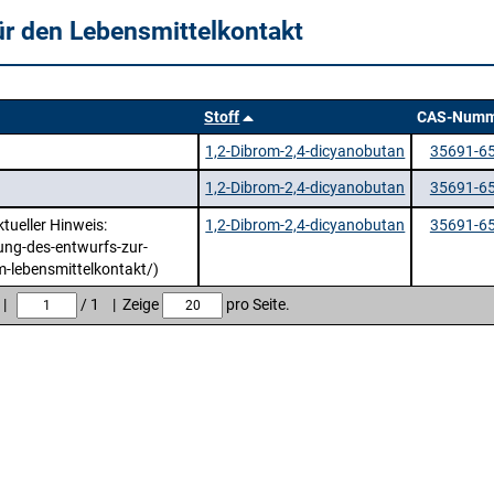
ür den Lebensmittelkontakt
Stoff
CAS-Numm
1,2-Dibrom-2,4-dicyanobutan
35691-65
1,2-Dibrom-2,4-dicyanobutan
35691-65
tueller Hinweis:
1,2-Dibrom-2,4-dicyanobutan
35691-65
ung-des-entwurfs-zur-
m-lebensmittelkontakt/)
e |
/ 1 | Zeige
pro Seite.