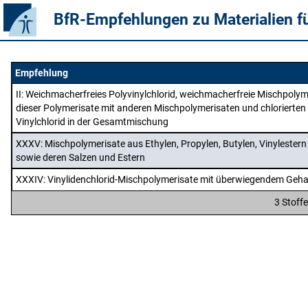
BfR-Empfehlungen zu Materialien f
Empfehlung
II
: Weichmacherfreies Polyvinylchlorid, weichmacherfreie Mischpolym
dieser Polymerisate mit anderen Mischpolymerisaten und chlorierten
Vinylchlorid in der Gesamtmischung
XXXV
: Mischpolymerisate aus Ethylen, Propylen, Butylen, Vinylester
sowie deren Salzen und Estern
XXXIV
: Vinylidenchlorid-Mischpolymerisate mit überwiegendem Gehal
3 Stoff