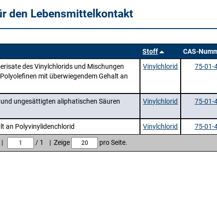
ür den Lebensmittelkontakt
Stoff
CAS-Numm
erisate des Vinylchlorids und Mischungen
Vinylchlorid
75-01-
 Polyolefinen mit überwiegendem Gehalt an
n und ungesättigten aliphatischen Säuren
Vinylchlorid
75-01-
t an Polyvinylidenchlorid
Vinylchlorid
75-01-
e |
/ 1 | Zeige
pro Seite.