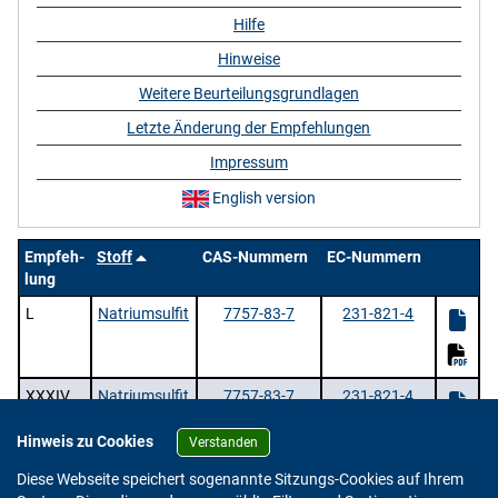
Hilfe
Hinweise
Weitere Beurteilungsgrundlagen
Letzte Änderung der Empfehlungen
Impressum
English version
Empfeh-
Stoff
CAS-Nummern
EC-Nummern
lung
L
Natriumsulfit
7757-83-7
231-821-4
XXXIV
Natriumsulfit
7757-83-7
231-821-4
0 - 40%
Hinweis zu Cookies
Verstanden
2 Stoffe |
/ 1 | Zeige
pro Seite.
Diese Webseite speichert sogenannte Sitzungs-Cookies auf Ihrem