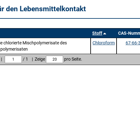
ür den Lebensmittelkontakt
Stoff
CAS-Numm
ie chlorierte Mischpolymerisate des
Chloroform
67-66-
hpolymerisaten
e |
/ 1 | Zeige
pro Seite.