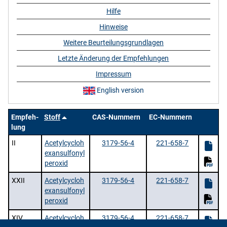
Hilfe
Hinweise
Weitere Beurteilungsgrundlagen
Letzte Änderung der Empfehlungen
Impressum
English version
Empfeh-
Stoff
CAS-Nummern
EC-Nummern
lung
II
Acetylcycloh
3179-56-4
221-658-7
exansulfonyl
peroxid
XXII
Acetylcycloh
3179-56-4
221-658-7
exansulfonyl
peroxid
XIV
Acetylcycloh
3179-56-4
221-658-7