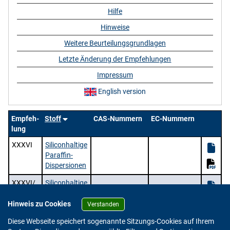
Hilfe
Hinweise
Weitere Beurteilungsgrundlagen
Letzte Änderung der Empfehlungen
Impressum
English version
Empfeh-
Stoff
CAS-Nummern
EC-Nummern
lung
XXXVI
Siliconhaltige
Paraffin-
Dispersionen
XXXVI/
Siliconhaltige
2
Paraffin-
Dispersionen
Hinweis zu Cookies
Verstanden
2 Stoffe |
/ 1 | Zeige
pro Seite.
Diese Webseite speichert sogenannte Sitzungs-Cookies auf Ihrem