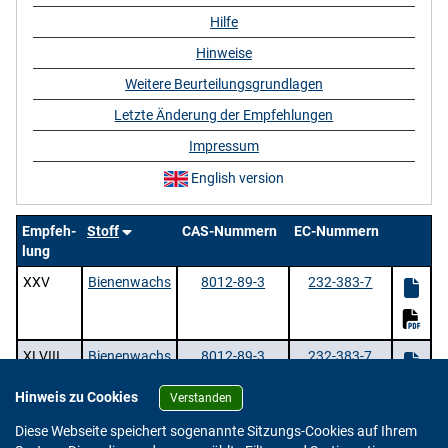
Hilfe
Hinweise
Weitere Beurteilungsgrundlagen
Letzte Änderung der Empfehlungen
Impressum
English version
Empfeh-
Stoff
CAS-Nummern
EC-Nummern
lung
XXV
Bienenwachs
8012-89-3
232-383-7
XLVIII
Bienenwachs
8012-89-3
232-383-7
Hinweis zu Cookies
Verstanden
2 Stoffe |
/ 1 | Zeige
pro Seite.
Diese Webseite speichert sogenannte Sitzungs-Cookies auf Ihrem