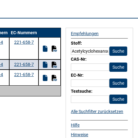
ern
EC-Nummern
Empfehlungen
-4
221-658-7
Stoff:
CAS-Nr:
-4
221-658-7
-4
221-658-7
EC-Nr:
Textsuche:
Alle Suchfilter zurücksetzen
Hilfe
Hinweise