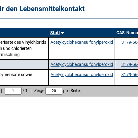
ür den Lebensmittelkontakt
Stoff
CAS-Numm
risate des Vinylchlorids
Acetylcyclohexansulfonylperoxid
3179-56
 und chlorierten
mtmischung
Acetylcyclohexansulfonylperoxid
3179-56
olymerisate sowie
Acetylcyclohexansulfonylperoxid
3179-56
e |
/ 1 | Zeige
pro Seite.