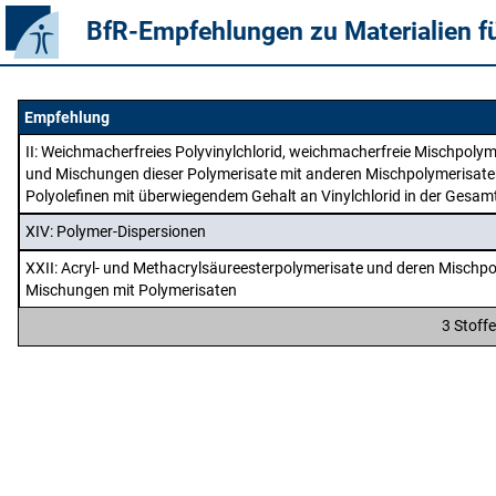
BfR-Empfehlungen zu Materialien f
Empfehlung
II
: Weichmacherfreies Polyvinylchlorid, weichmacherfreie Mischpolyme
und Mischungen dieser Polymerisate mit anderen Mischpolymerisaten
Polyolefinen mit überwiegendem Gehalt an Vinylchlorid in der Gesa
XIV
: Polymer-Dispersionen
XXII
: Acryl- und Methacrylsäureesterpolymerisate und deren Mischp
Mischungen mit Polymerisaten
3 Stoff