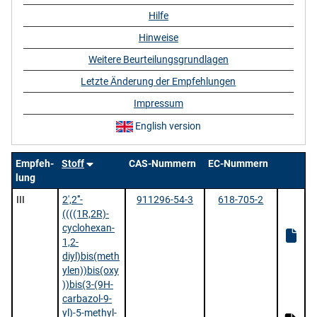
Hilfe
Hinweise
Weitere Beurteilungsgrundlagen
Letzte Änderung der Empfehlungen
Impressum
English version
Empfeh-
Stoff
CAS-Nummern
EC-Nummern
lung
III
2',2'''-
911296-54-3
618-705-2
((((1R,2R)-
cyclohexan-
1,2-
diyl)bis(meth
ylen))bis(oxy
))bis(3-(9H-
carbazol-9-
yl)-5-methyl-