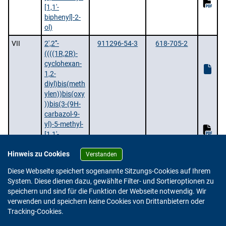
[1,1'-
biphenyl]-2-
ol)
VII
2',2'''-
911296-54-3
618-705-2
((((1R,2R)-
cyclohexan-
1,2-
diyl)bis(meth
ylen))bis(oxy
))bis(3-(9H-
carbazol-9-
yl)-5-methyl-
[1,1'-
biphenyl]-2-
Hinweis zu Cookies
ol)
Verstanden
2 Stoffe |
/ 1 | Zeige
pro Seite.
Diese Webseite speichert sogenannte Sitzungs-Cookies auf Ihrem
System. Diese dienen dazu, gewählte Filter- und Sortieroptionen zu
speichern und sind für die Funktion der Webseite notwendig. Wir
verwenden und speichern keine Cookies von Drittanbietern oder
Version: 2.0.4
Tracking-Cookies.
© 2023 - 2026 Bundesinstitut für Risikobewertung