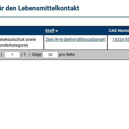
ür den Lebensmittelkontakt
Stoff
CAS-Numm
thesekautschuk sowie
Zink-(N-N-diethyl-dithiocarbamat)
14324-55
onderkategorie)
e |
/ 1 | Zeige
pro Seite.