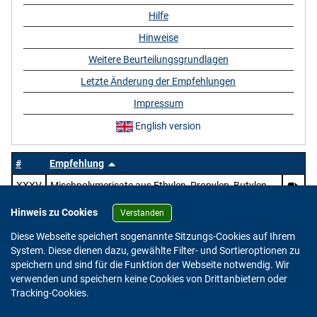
Hilfe
Hinweise
Weitere Beurteilungsgrundlagen
Letzte Änderung der Empfehlungen
Impressum
English version
#
Empfehlung
XXXV
Mischpolymerisate aus Ethylen, Propylen, Butylen,
Vinylestern und ungesättigten aliphatischen Säuren
Hinweis zu Cookies
sowie deren Salzen und Estern
Verstanden
Diese Webseite speichert sogenannte Sitzungs-Cookies auf Ihrem
System. Diese dienen dazu, gewählte Filter- und Sortieroptionen zu
speichern und sind für die Funktion der Webseite notwendig. Wir
verwenden und speichern keine Cookies von Drittanbietern oder
Version: 2.0.4
Tracking-Cookies.
© 2023 - 2026 Bundesinstitut für Risikobewertung