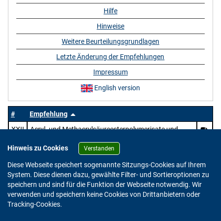
Hilfe
Hinweise
Weitere Beurteilungsgrundlagen
Letzte Änderung der Empfehlungen
Impressum
English version
#
Empfehlung
XXII
Acryl- und Methacrylsäureesterpolymerisate und
deren Mischpolymerisate sowie Mischungen mit
Hinweis zu Cookies
Polymerisaten
Verstanden
Diese Webseite speichert sogenannte Sitzungs-Cookies auf Ihrem
System. Diese dienen dazu, gewählte Filter- und Sortieroptionen zu
speichern und sind für die Funktion der Webseite notwendig. Wir
verwenden und speichern keine Cookies von Drittanbietern oder
Version: 2.0.4
Tracking-Cookies.
© 2023 - 2026 Bundesinstitut für Risikobewertung