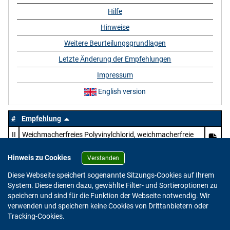
Hilfe
Hinweise
Weitere Beurteilungsgrundlagen
Letzte Änderung der Empfehlungen
Impressum
English version
#
Empfehlung
II
Weichmacherfreies Polyvinylchlorid, weichmacherfreie
Mischpolymerisate des Vinylchlorids und Mischungen
dieser Polymerisate mit anderen Mischpolymerisaten
Hinweis zu Cookies
Verstanden
und chlorierten Polyolefinen mit überwiegendem Gehalt
Diese Webseite speichert sogenannte Sitzungs-Cookies auf Ihrem
an Vinylchlorid in der Gesamtmischung
System. Diese dienen dazu, gewählte Filter- und Sortieroptionen zu
speichern und sind für die Funktion der Webseite notwendig. Wir
verwenden und speichern keine Cookies von Drittanbietern oder
Version: 2.0.4
Tracking-Cookies.
© 2023 - 2026 Bundesinstitut für Risikobewertung