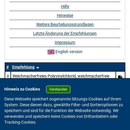
Hilfe
Hinweise
Weitere Beurteilungsgrundlagen
Letzte Änderung der Empfehlungen
Impressum
English version
#
Empfehlung
II
Weichmacherfreies Polyvinylchlorid, weichmacherfreie
Mischpolymerisate des Vinylchlorids und Mischungen
dieser Polymerisate mit anderen Mischpolymerisaten
Hinweis zu Cookies
Verstanden
und chlorierten Polyolefinen mit überwiegendem Gehalt
Diese Webseite speichert sogenannte Sitzungs-Cookies auf Ihrem
an Vinylchlorid in der Gesamtmischung
System. Diese dienen dazu, gewählte Filter- und Sortieroptionen zu
speichern und sind für die Funktion der Webseite notwendig. Wir
verwenden und speichern keine Cookies von Drittanbietern oder
Version: 2.0.4
Tracking-Cookies.
© 2023 - 2026 Bundesinstitut für Risikobewertung