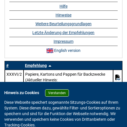
Hilfe
Hinweise
Weitere Beurteilungsgrundlagen
Letzte Änderung der Empfehlungen
Impressum
English version
#
Empfehlung
XXXVI/2
Papiere, Kartons und Pappen für Backzwecke
(Aktueller Hinweis:
https://www.bfr.bund.de/mitteilung/oeffentliche
-konsultation-pruefung-des-entwurfs-zur-
Hinweis zu Cookies
Verstanden
ueberarbeitung-der-bfr-empfehlungen-zu-papier-
Diese Webseite speichert sogenannte Sitzungs-Cookies auf Ihrem
karton-und-pappe-im-lebensmittelkontakt/)
System. Diese dienen dazu, gewählte Filter- und Sortieroptionen zu
speichern und sind für die Funktion der Webseite notwendig. Wir
verwenden und speichern keine Cookies von Drittanbietern oder
Version: 2.0.4
Tracking-Cookies.