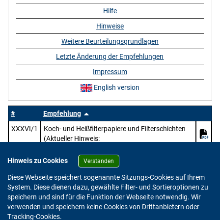
Hilfe
Hinweise
Weitere Beurteilungsgrundlagen
Letzte Änderung der Empfehlungen
Impressum
English version
#
Empfehlung
XXXVI/1
Koch- und Heißfilterpapiere und Filterschichten
(Aktueller Hinweis:
https://www.bfr.bund.de/mitteilung/oeffentliche
-konsultation-pruefung-des-entwurfs-zur-
Hinweis zu Cookies
Verstanden
ueberarbeitung-der-bfr-empfehlungen-zu-papier-
Diese Webseite speichert sogenannte Sitzungs-Cookies auf Ihrem
karton-und-pappe-im-lebensmittelkontakt/)
System. Diese dienen dazu, gewählte Filter- und Sortieroptionen zu
speichern und sind für die Funktion der Webseite notwendig. Wir
verwenden und speichern keine Cookies von Drittanbietern oder
Version: 2.0.4
Tracking-Cookies.