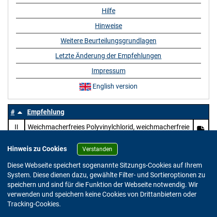
Hilfe
Hinweise
Weitere Beurteilungsgrundlagen
Letzte Änderung der Empfehlungen
Impressum
English version
#
Empfehlung
II
Weichmacherfreies Polyvinylchlorid, weichmacherfreie
Mischpolymerisate des Vinylchlorids und Mischungen
dieser Polymerisate mit anderen Mischpolymerisaten
Hinweis zu Cookies
Verstanden
und chlorierten Polyolefinen mit überwiegendem
Diese Webseite speichert sogenannte Sitzungs-Cookies auf Ihrem
Gehalt an Vinylchlorid in der Gesamtmischung
System. Diese dienen dazu, gewählte Filter- und Sortieroptionen zu
speichern und sind für die Funktion der Webseite notwendig. Wir
verwenden und speichern keine Cookies von Drittanbietern oder
Version: 2.0.4
Tracking-Cookies.
© 2023 - 2026 Bundesinstitut für Risikobewertung