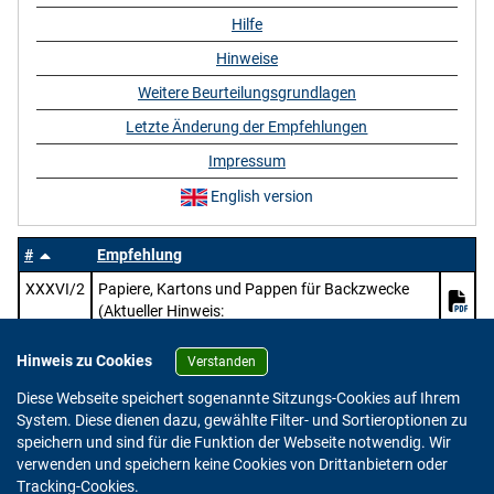
Hilfe
Hinweise
Weitere Beurteilungsgrundlagen
Letzte Änderung der Empfehlungen
Impressum
English version
#
Empfehlung
XXXVI/2
Papiere, Kartons und Pappen für Backzwecke
(Aktueller Hinweis:
https://www.bfr.bund.de/mitteilung/oeffentliche
-konsultation-pruefung-des-entwurfs-zur-
Hinweis zu Cookies
Verstanden
ueberarbeitung-der-bfr-empfehlungen-zu-papier-
Diese Webseite speichert sogenannte Sitzungs-Cookies auf Ihrem
karton-und-pappe-im-lebensmittelkontakt/)
System. Diese dienen dazu, gewählte Filter- und Sortieroptionen zu
speichern und sind für die Funktion der Webseite notwendig. Wir
verwenden und speichern keine Cookies von Drittanbietern oder
Version: 2.0.4
Tracking-Cookies.