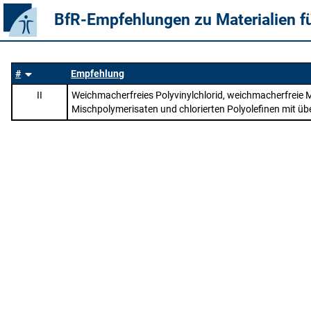
BfR-Empfehlungen zu Materialien f
#
Empfehlung
II
Weichmacherfreies Polyvinylchlorid, weichmacherfreie 
Mischpolymerisaten und chlorierten Polyolefinen mit ü