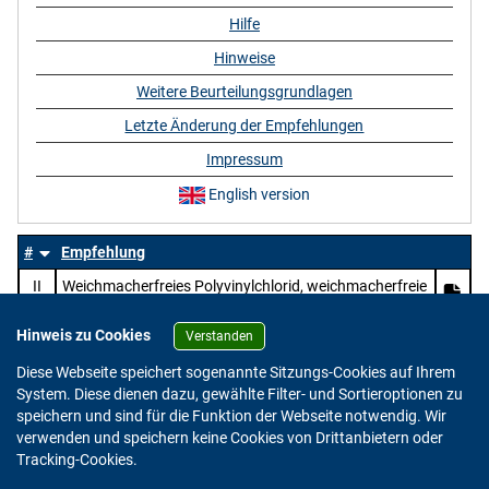
Hilfe
Hinweise
Weitere Beurteilungsgrundlagen
Letzte Änderung der Empfehlungen
Impressum
English version
#
Empfehlung
II
Weichmacherfreies Polyvinylchlorid, weichmacherfreie
Mischpolymerisate des Vinylchlorids und Mischungen
dieser Polymerisate mit anderen Mischpolymerisaten
Hinweis zu Cookies
Verstanden
und chlorierten Polyolefinen mit überwiegendem
Diese Webseite speichert sogenannte Sitzungs-Cookies auf Ihrem
Gehalt an Vinylchlorid in der Gesamtmischung
System. Diese dienen dazu, gewählte Filter- und Sortieroptionen zu
speichern und sind für die Funktion der Webseite notwendig. Wir
verwenden und speichern keine Cookies von Drittanbietern oder
Version: 2.0.4
Tracking-Cookies.
© 2023 - 2026 Bundesinstitut für Risikobewertung